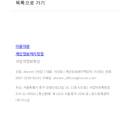
목록으로 가기
이용약관
개인정보처리방침
사업자정보확인
상호: Akeem (아킴) | 대표: 이선호 | 개인정보관리책임자: 이선호 | 전화:
0507-1309-9529 | 이메일: akeem_official@naver.com
주소: 서울특별시 중구 장충단로13길 20, 11층 A03호 | 사업자등록번호:
374-51-00505
| 통신판매:
제 2025-서울중구-1090 호
| 호스팅제공자:
(주)식스샵