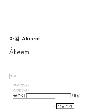
아킴 Akeem
수정하기
삭제하기
글쓴이
내용
댓글 쓰기