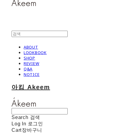
ABOUT
LOOKBOOK
SHOP
REVIEW
Q&A
NOTICE
아킴 Akeem
Search
검색
Log In
로그인
Cart
장바구니