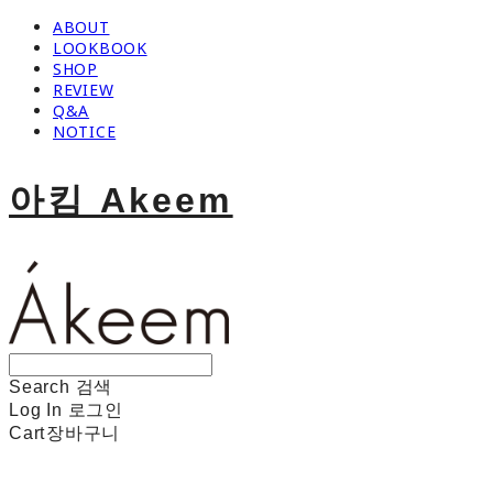
ABOUT
LOOKBOOK
SHOP
REVIEW
Q&A
NOTICE
아킴 Akeem
Search
검색
Log In
로그인
Cart
장바구니