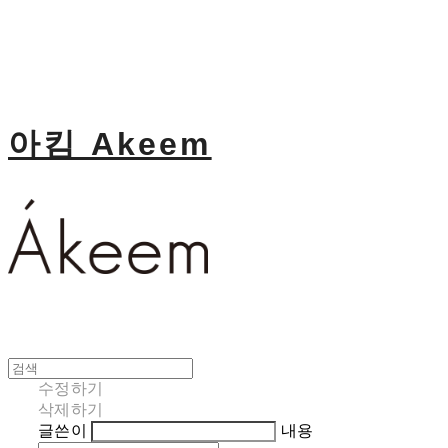
아킴 Akeem
수정하기
삭제하기
글쓴이
내용