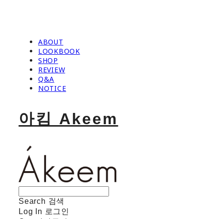
ABOUT
LOOKBOOK
SHOP
REVIEW
Q&A
NOTICE
아킴 Akeem
Search
검색
Log In
로그인