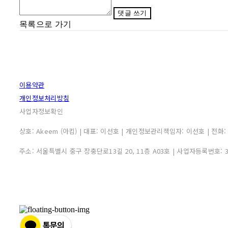
댓글 쓰기
목록으로 가기
이용약관
개인정보처리방침
사업자정보확인
상호: Akeem (아킴) | 대표: 이선호 | 개인정보관리책임자: 이선호 | 전화: 0507
주소: 서울특별시 중구 장충단로13길 20, 11층 A03호 | 사업자등록번호: