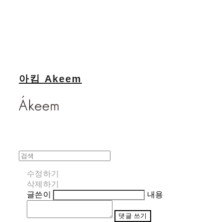
아킴 Akeem
수정하기
삭제하기
글쓴이
내용
댓글 쓰기