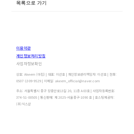
목록으로 가기
이용약관
개인정보처리방침
사업자정보확인
상호: Akeem (아킴) | 대표: 이선호 | 개인정보관리책임자: 이선호 | 전화:
0507-1309-9529 | 이메일: akeem_official@naver.com
주소: 서울특별시 중구 장충단로13길 20, 11층 A03호 | 사업자등록번호:
374-51-00505
| 통신판매:
제 2025-서울중구-1090 호
| 호스팅제공자:
(주)식스샵