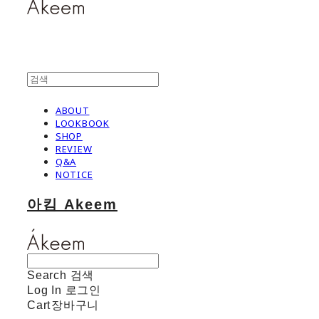
ABOUT
LOOKBOOK
SHOP
REVIEW
Q&A
NOTICE
아킴 Akeem
Search
검색
Log In
로그인
Cart
장바구니