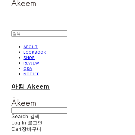
ABOUT
LOOKBOOK
SHOP
REVIEW
Q&A
NOTICE
아킴 Akeem
Search
검색
Log In
로그인
Cart
장바구니