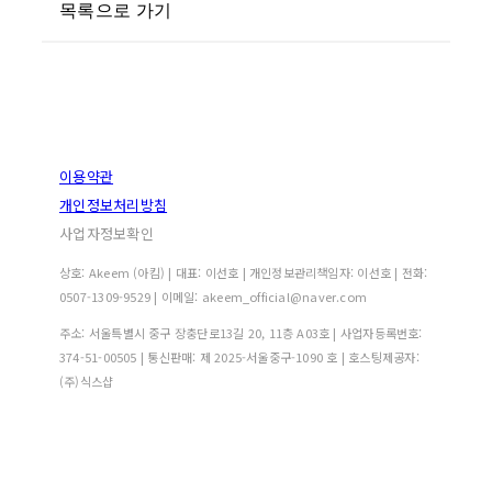
목록으로 가기
이용약관
개인정보처리방침
사업자정보확인
상호: Akeem (아킴) | 대표: 이선호 | 개인정보관리책임자: 이선호 | 전화:
0507-1309-9529 | 이메일: akeem_official@naver.com
주소: 서울특별시 중구 장충단로13길 20, 11층 A03호 | 사업자등록번호:
374-51-00505
| 통신판매:
제 2025-서울중구-1090 호
| 호스팅제공자:
(주)식스샵