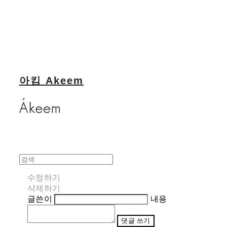
아킴 Akeem
수정하기
삭제하기
글쓴이
내용
댓글 쓰기