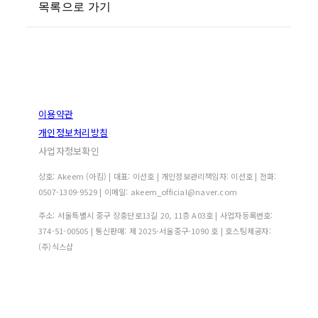
목록으로 가기
이용약관
개인정보처리방침
사업자정보확인
상호: Akeem (아킴) | 대표: 이선호 | 개인정보관리책임자: 이선호 | 전화:
0507-1309-9529 | 이메일: akeem_official@naver.com
주소: 서울특별시 중구 장충단로13길 20, 11층 A03호 | 사업자등록번호:
374-51-00505
| 통신판매:
제 2025-서울중구-1090 호
| 호스팅제공자:
(주)식스샵