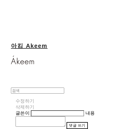
아킴 Akeem
수정하기
삭제하기
글쓴이
내용
댓글 쓰기