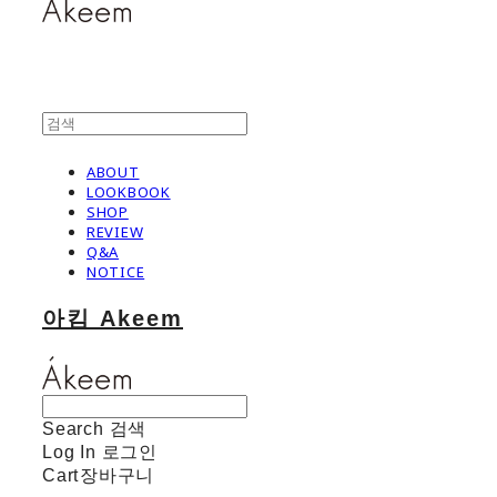
ABOUT
LOOKBOOK
SHOP
REVIEW
Q&A
NOTICE
아킴 Akeem
Search
검색
Log In
로그인
Cart
장바구니