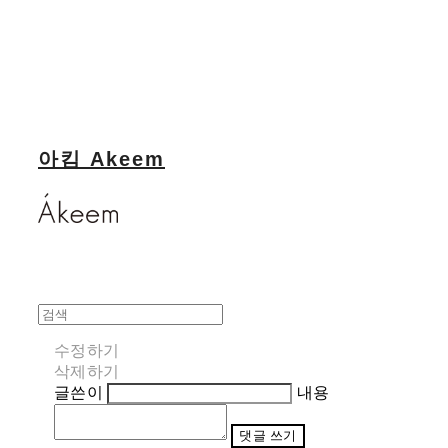
아킴 Akeem
수정하기
삭제하기
글쓴이
내용
댓글 쓰기