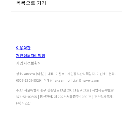
목록으로 가기
이용약관
개인정보처리방침
사업자정보확인
상호: Akeem (아킴) | 대표: 이선호 | 개인정보관리책임자: 이선호 | 전화:
0507-1309-9529 | 이메일: akeem_official@naver.com
주소: 서울특별시 중구 장충단로13길 20, 11층 A03호 | 사업자등록번호:
374-51-00505
| 통신판매:
제 2025-서울중구-1090 호
| 호스팅제공자:
(주)식스샵