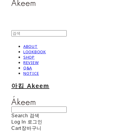
ABOUT
LOOKBOOK
SHOP
REVIEW
Q&A
NOTICE
아킴 Akeem
Search
검색
Log In
로그인
Cart
장바구니