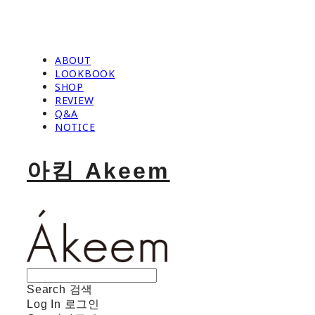
ABOUT
LOOKBOOK
SHOP
REVIEW
Q&A
NOTICE
아킴 Akeem
Search
검색
Log In
로그인