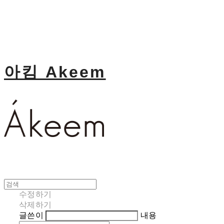
아킴 Akeem
수정하기
삭제하기
글쓴이
내용