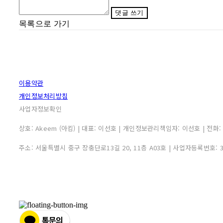
댓글 쓰기
목록으로 가기
이용약관
개인정보처리방침
사업자정보확인
상호: Akeem (아킴) | 대표: 이선호 | 개인정보관리책임자: 이선호 | 전화: 0507
주소: 서울특별시 중구 장충단로13길 20, 11층 A03호 | 사업자등록번호: