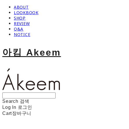
ABOUT
LOOKBOOK
SHOP
REVIEW
Q&A
NOTICE
아킴 Akeem
Search
검색
Log In
로그인
Cart
장바구니