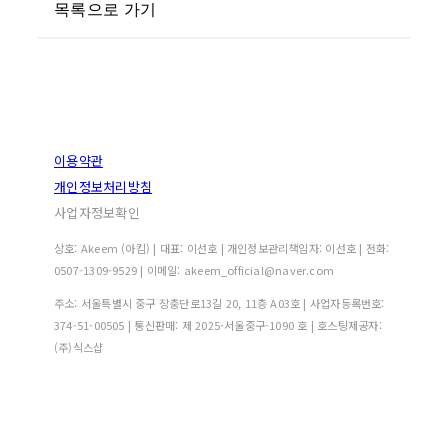
목록으로 가기
이용약관
개인정보처리방침
사업자정보확인
상호: Akeem (아킴) | 대표: 이선호 | 개인정보관리책임자: 이선호 | 전화:
0507-1309-9529 | 이메일: akeem_official@naver.com
주소: 서울특별시 중구 장충단로13길 20, 11층 A03호 | 사업자등록번호:
374-51-00505
| 통신판매:
제 2025-서울중구-1090 호
| 호스팅제공자:
(주)식스샵