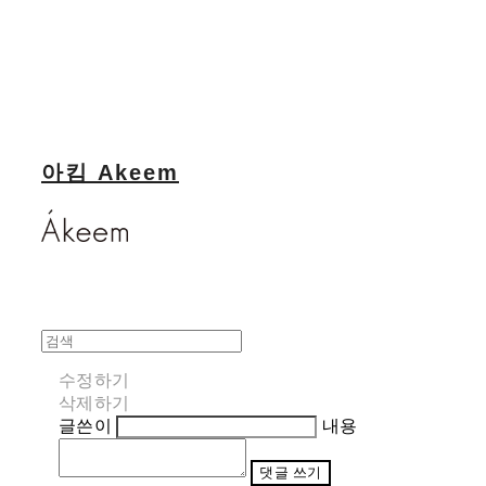
아킴 Akeem
수정하기
삭제하기
글쓴이
내용
댓글 쓰기