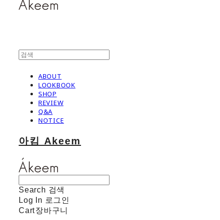
ABOUT
LOOKBOOK
SHOP
REVIEW
Q&A
NOTICE
아킴 Akeem
Search
검색
Log In
로그인
Cart
장바구니