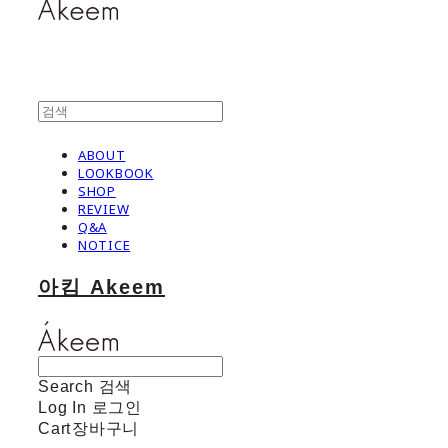
ABOUT
LOOKBOOK
SHOP
REVIEW
Q&A
NOTICE
아킴 Akeem
Search
검색
Log In
로그인
Cart
장바구니