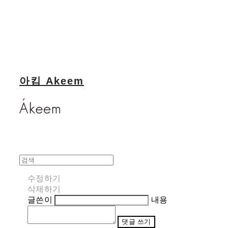
아킴 Akeem
수정하기
삭제하기
글쓴이
내용
댓글 쓰기