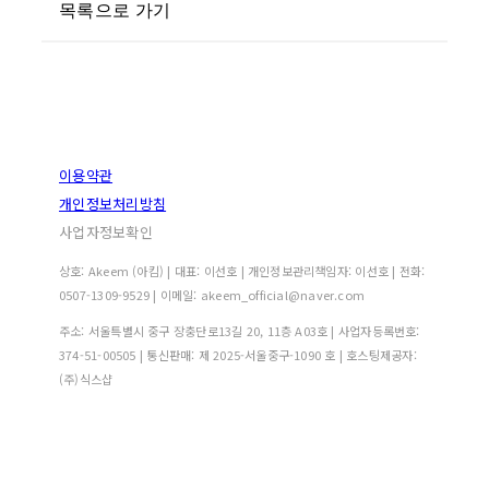
목록으로 가기
이용약관
개인정보처리방침
사업자정보확인
상호: Akeem (아킴) | 대표: 이선호 | 개인정보관리책임자: 이선호 | 전화:
0507-1309-9529 | 이메일: akeem_official@naver.com
주소: 서울특별시 중구 장충단로13길 20, 11층 A03호 | 사업자등록번호:
374-51-00505
| 통신판매:
제 2025-서울중구-1090 호
| 호스팅제공자:
(주)식스샵