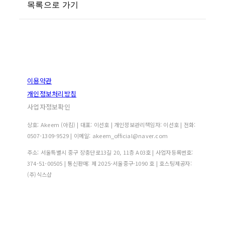
목록으로 가기
이용약관
개인정보처리방침
사업자정보확인
상호: Akeem (아킴) | 대표: 이선호 | 개인정보관리책임자: 이선호 | 전화:
0507-1309-9529 | 이메일: akeem_official@naver.com
주소: 서울특별시 중구 장충단로13길 20, 11층 A03호 | 사업자등록번호:
374-51-00505
| 통신판매:
제 2025-서울중구-1090 호
| 호스팅제공자:
(주)식스샵