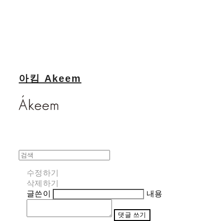
아킴 Akeem
수정하기
삭제하기
글쓴이
내용
댓글 쓰기