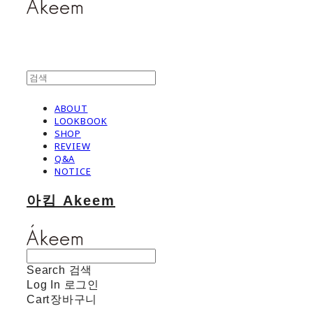
ABOUT
LOOKBOOK
SHOP
REVIEW
Q&A
NOTICE
아킴 Akeem
Search
검색
Log In
로그인
Cart
장바구니