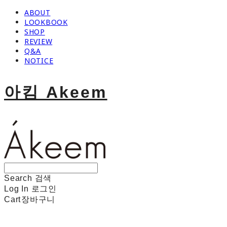
ABOUT
LOOKBOOK
SHOP
REVIEW
Q&A
NOTICE
아킴 Akeem
Search
검색
Log In
로그인
Cart
장바구니