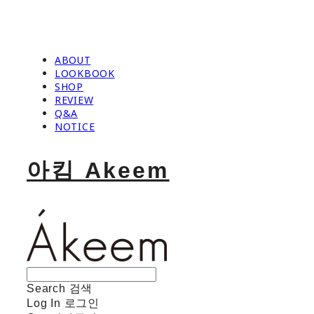
ABOUT
LOOKBOOK
SHOP
REVIEW
Q&A
NOTICE
아킴 Akeem
Search
검색
Log In
로그인