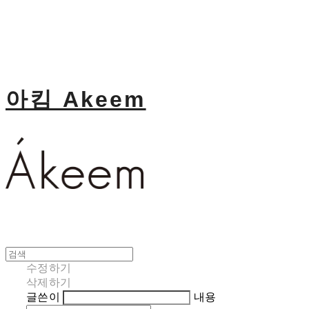
아킴 Akeem
수정하기
삭제하기
글쓴이
내용