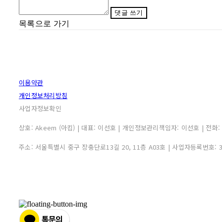
댓글 쓰기
목록으로 가기
이용약관
개인정보처리방침
사업자정보확인
상호: Akeem (아킴) | 대표: 이선호 | 개인정보관리책임자: 이선호 | 전화: 0507
주소: 서울특별시 중구 장충단로13길 20, 11층 A03호 | 사업자등록번호: