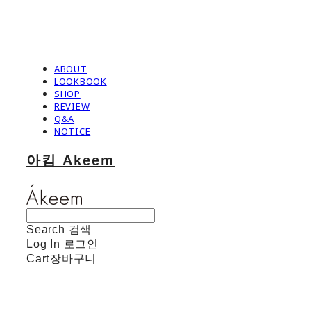
ABOUT
LOOKBOOK
SHOP
REVIEW
Q&A
NOTICE
아킴 Akeem
Search
검색
Log In
로그인
Cart
장바구니