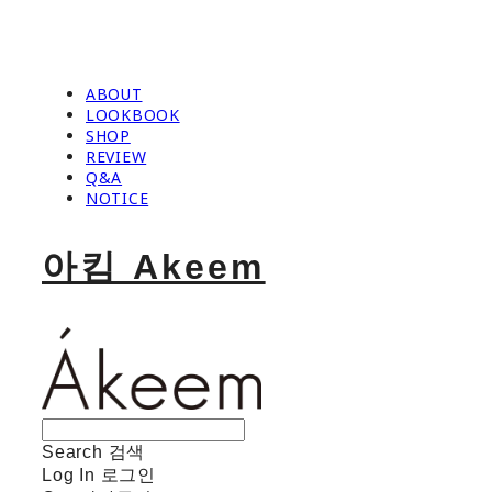
ABOUT
LOOKBOOK
SHOP
REVIEW
Q&A
NOTICE
아킴 Akeem
Search
검색
Log In
로그인