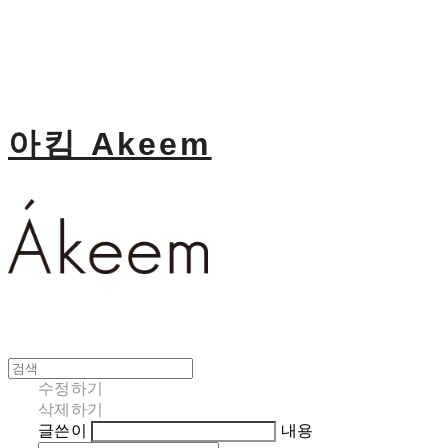
아킴 Akeem
수정하기
삭제하기
글쓴이
내용