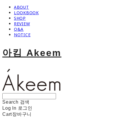
ABOUT
LOOKBOOK
SHOP
REVIEW
Q&A
NOTICE
아킴 Akeem
Search
검색
Log In
로그인
Cart
장바구니