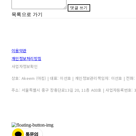
댓글 쓰기
목록으로 가기
이용약관
개인정보처리방침
사업자정보확인
상호: Akeem (아킴) | 대표: 이선호 | 개인정보관리책임자: 이선호 | 전화: 0507
주소: 서울특별시 중구 장충단로13길 20, 11층 A03호 | 사업자등록번호: