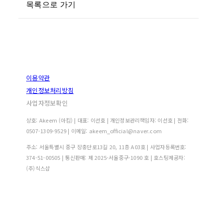
목록으로 가기
이용약관
개인정보처리방침
사업자정보확인
상호: Akeem (아킴) | 대표: 이선호 | 개인정보관리책임자: 이선호 | 전화:
0507-1309-9529 | 이메일: akeem_official@naver.com
주소: 서울특별시 중구 장충단로13길 20, 11층 A03호 | 사업자등록번호:
374-51-00505
| 통신판매:
제 2025-서울중구-1090 호
| 호스팅제공자:
(주)식스샵