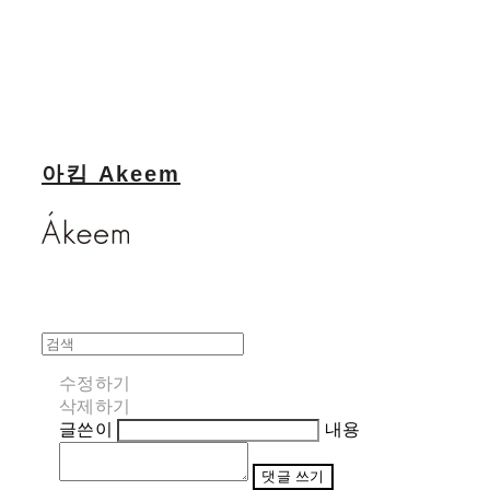
아킴 Akeem
수정하기
삭제하기
글쓴이
내용
댓글 쓰기