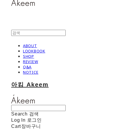
ABOUT
LOOKBOOK
SHOP
REVIEW
Q&A
NOTICE
아킴 Akeem
Search
검색
Log In
로그인
Cart
장바구니