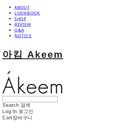
ABOUT
LOOKBOOK
SHOP
REVIEW
Q&A
NOTICE
아킴 Akeem
Search
검색
Log In
로그인
Cart
장바구니