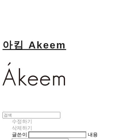
아킴 Akeem
수정하기
삭제하기
글쓴이
내용