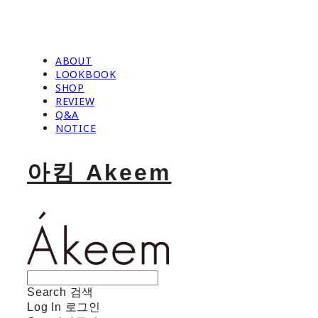
ABOUT
LOOKBOOK
SHOP
REVIEW
Q&A
NOTICE
아킴 Akeem
Search
검색
Log In
로그인