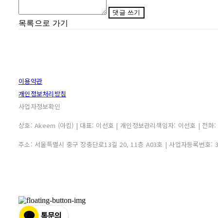
댓글 쓰기
목록으로 가기
이용약관
개인정보처리방침
사업자정보확인
상호: Akeem (아킴) | 대표: 이선호 | 개인정보관리책임자: 이선호 | 전화: 0507
주소: 서울특별시 중구 장충단로13길 20, 11층 A03호 | 사업자등록번호: