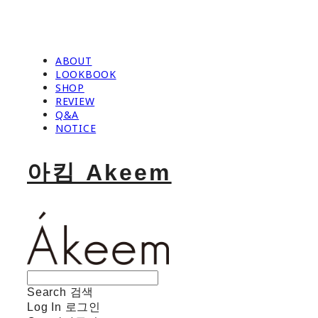
ABOUT
LOOKBOOK
SHOP
REVIEW
Q&A
NOTICE
아킴 Akeem
Search
검색
Log In
로그인