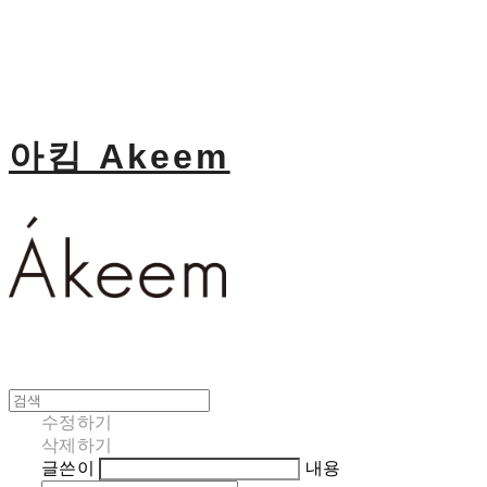
아킴 Akeem
수정하기
삭제하기
글쓴이
내용