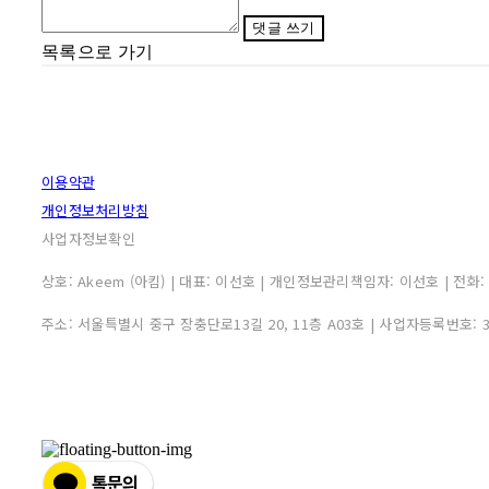
댓글 쓰기
목록으로 가기
이용약관
개인정보처리방침
사업자정보확인
상호: Akeem (아킴) | 대표: 이선호 | 개인정보관리책임자: 이선호 | 전화: 0507
주소: 서울특별시 중구 장충단로13길 20, 11층 A03호 | 사업자등록번호: