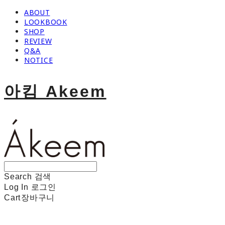
ABOUT
LOOKBOOK
SHOP
REVIEW
Q&A
NOTICE
아킴 Akeem
Search
검색
Log In
로그인
Cart
장바구니