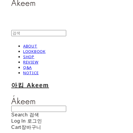
ABOUT
LOOKBOOK
SHOP
REVIEW
Q&A
NOTICE
아킴 Akeem
Search
검색
Log In
로그인
Cart
장바구니