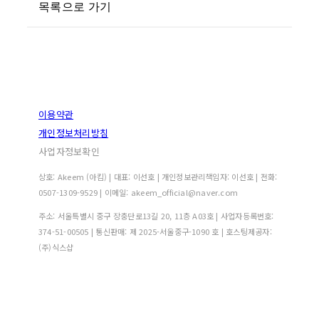
목록으로 가기
이용약관
개인정보처리방침
사업자정보확인
상호: Akeem (아킴) | 대표: 이선호 | 개인정보관리책임자: 이선호 | 전화:
0507-1309-9529 | 이메일: akeem_official@naver.com
주소: 서울특별시 중구 장충단로13길 20, 11층 A03호 | 사업자등록번호:
374-51-00505
| 통신판매:
제 2025-서울중구-1090 호
| 호스팅제공자:
(주)식스샵