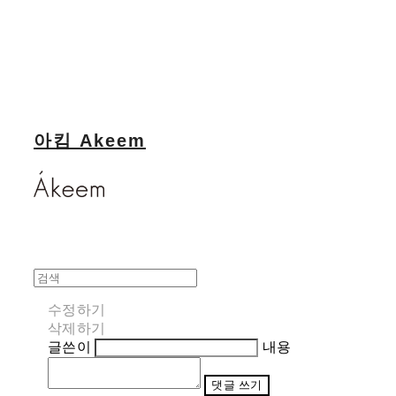
아킴 Akeem
수정하기
삭제하기
글쓴이
내용
댓글 쓰기