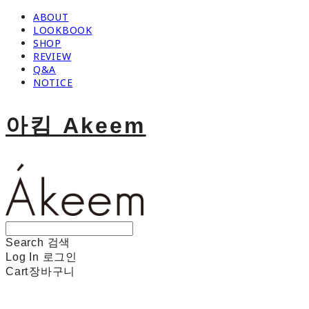
ABOUT
LOOKBOOK
SHOP
REVIEW
Q&A
NOTICE
아킴 Akeem
Search
검색
Log In
로그인
Cart
장바구니