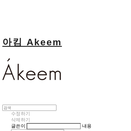
아킴 Akeem
수정하기
삭제하기
글쓴이
내용