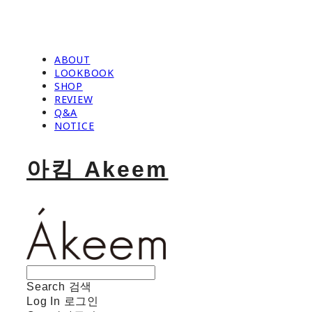
ABOUT
LOOKBOOK
SHOP
REVIEW
Q&A
NOTICE
아킴 Akeem
Search
검색
Log In
로그인