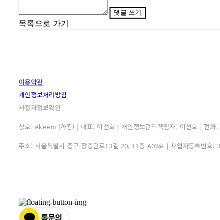
댓글 쓰기
목록으로 가기
이용약관
개인정보처리방침
사업자정보확인
상호: Akeem (아킴) | 대표: 이선호 | 개인정보관리책임자: 이선호 | 전화: 0507
주소: 서울특별시 중구 장충단로13길 20, 11층 A03호 | 사업자등록번호: