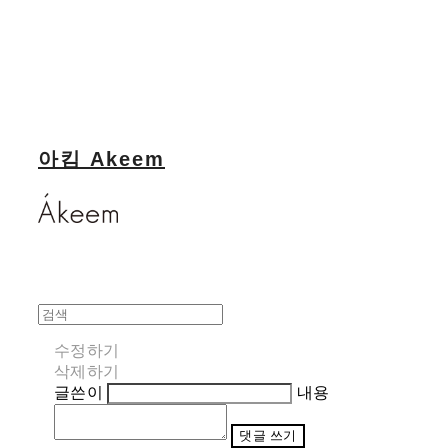
아킴 Akeem
수정하기
삭제하기
글쓴이
내용
댓글 쓰기