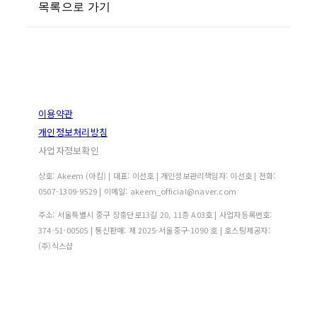
목록으로 가기
이용약관
개인정보처리방침
사업자정보확인
상호: Akeem (아킴) | 대표: 이선호 | 개인정보관리책임자: 이선호 | 전화:
0507-1309-9529 | 이메일: akeem_official@naver.com
주소: 서울특별시 중구 장충단로13길 20, 11층 A03호 | 사업자등록번호:
374-51-00505
| 통신판매:
제 2025-서울중구-1090 호
| 호스팅제공자:
(주)식스샵