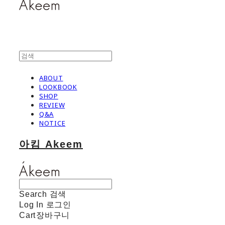
ABOUT
LOOKBOOK
SHOP
REVIEW
Q&A
NOTICE
아킴 Akeem
Search
검색
Log In
로그인
Cart
장바구니