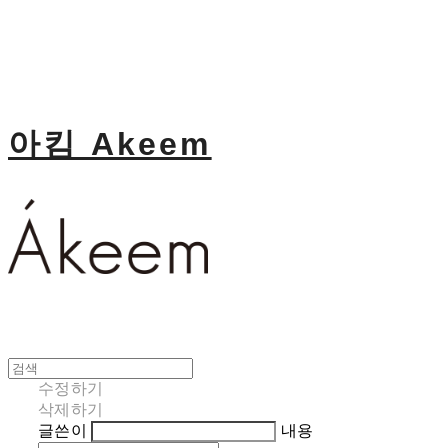
아킴 Akeem
수정하기
삭제하기
글쓴이
내용