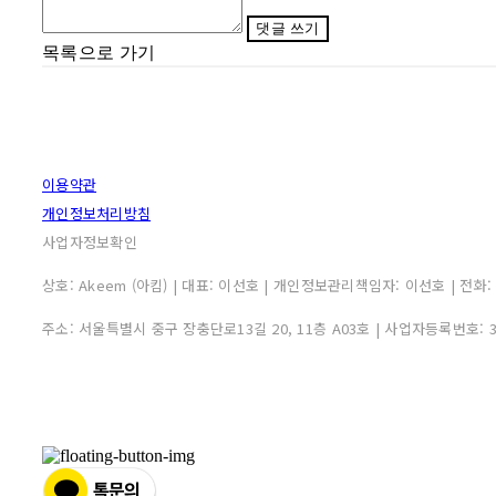
댓글 쓰기
목록으로 가기
이용약관
개인정보처리방침
사업자정보확인
상호: Akeem (아킴) | 대표: 이선호 | 개인정보관리책임자: 이선호 | 전화: 0507
주소: 서울특별시 중구 장충단로13길 20, 11층 A03호 | 사업자등록번호: