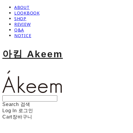
ABOUT
LOOKBOOK
SHOP
REVIEW
Q&A
NOTICE
아킴 Akeem
Search
검색
Log In
로그인
Cart
장바구니