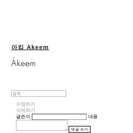
아킴 Akeem
수정하기
삭제하기
글쓴이
내용
댓글 쓰기