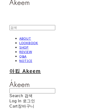
ABOUT
LOOKBOOK
SHOP
REVIEW
Q&A
NOTICE
아킴 Akeem
Search
검색
Log In
로그인
Cart
장바구니