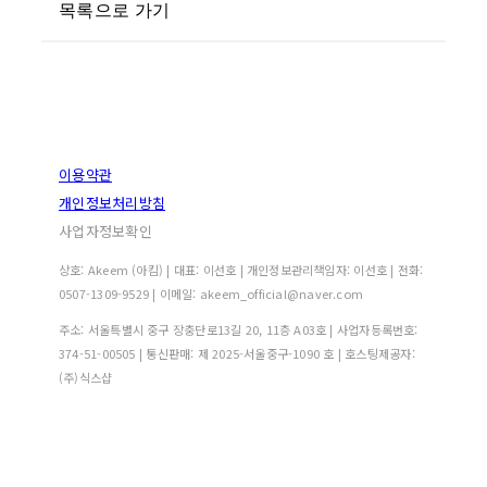
목록으로 가기
이용약관
개인정보처리방침
사업자정보확인
상호: Akeem (아킴) | 대표: 이선호 | 개인정보관리책임자: 이선호 | 전화:
0507-1309-9529 | 이메일: akeem_official@naver.com
주소: 서울특별시 중구 장충단로13길 20, 11층 A03호 | 사업자등록번호:
374-51-00505
| 통신판매:
제 2025-서울중구-1090 호
| 호스팅제공자:
(주)식스샵