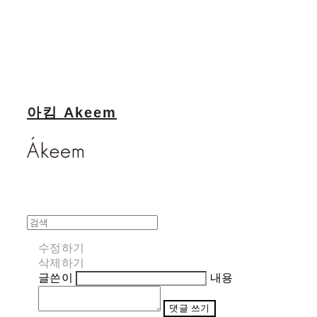
아킴 Akeem
수정하기
삭제하기
글쓴이
내용
댓글 쓰기