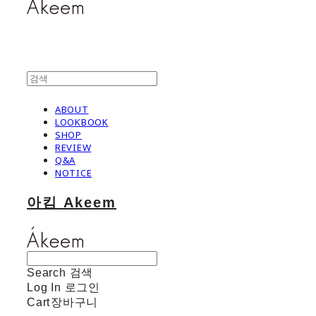
ABOUT
LOOKBOOK
SHOP
REVIEW
Q&A
NOTICE
아킴 Akeem
Search
검색
Log In
로그인
Cart
장바구니