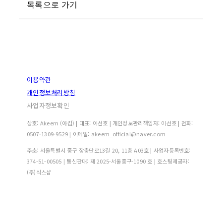
목록으로 가기
이용약관
개인정보처리방침
사업자정보확인
상호: Akeem (아킴) | 대표: 이선호 | 개인정보관리책임자: 이선호 | 전화:
0507-1309-9529 | 이메일: akeem_official@naver.com
주소: 서울특별시 중구 장충단로13길 20, 11층 A03호 | 사업자등록번호:
374-51-00505
| 통신판매:
제 2025-서울중구-1090 호
| 호스팅제공자:
(주)식스샵