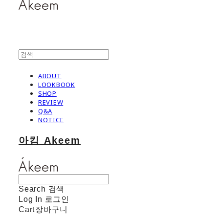
ABOUT
LOOKBOOK
SHOP
REVIEW
Q&A
NOTICE
아킴 Akeem
Search
검색
Log In
로그인
Cart
장바구니