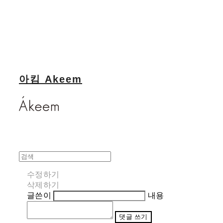
아킴 Akeem
수정하기
삭제하기
글쓴이
내용
댓글 쓰기