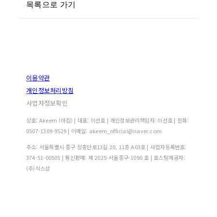
목록으로 가기
이용약관
개인정보처리방침
사업자정보확인
상호: Akeem (아킴) | 대표: 이선호 | 개인정보관리책임자: 이선호 | 전화:
0507-1309-9529 | 이메일: akeem_official@naver.com
주소: 서울특별시 중구 장충단로13길 20, 11층 A03호 | 사업자등록번호:
374-51-00505
| 통신판매:
제 2025-서울중구-1090 호
| 호스팅제공자:
(주)식스샵