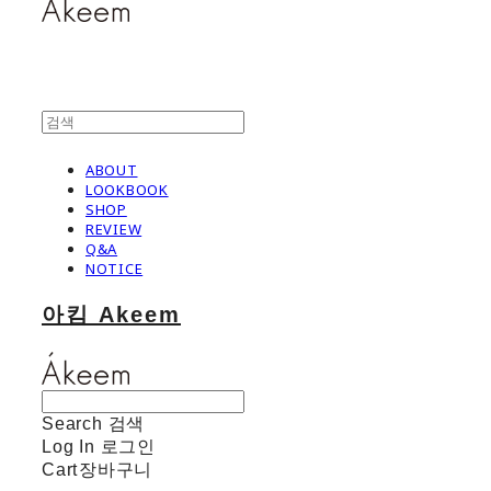
ABOUT
LOOKBOOK
SHOP
REVIEW
Q&A
NOTICE
아킴 Akeem
Search
검색
Log In
로그인
Cart
장바구니