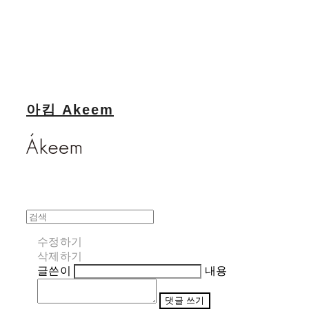
아킴 Akeem
수정하기
삭제하기
글쓴이
내용
댓글 쓰기