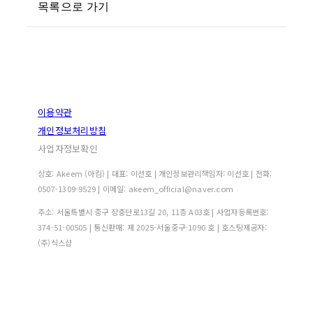
목록으로 가기
이용약관
개인정보처리방침
사업자정보확인
상호: Akeem (아킴) | 대표: 이선호 | 개인정보관리책임자: 이선호 | 전화:
0507-1309-9529 | 이메일: akeem_official@naver.com
주소: 서울특별시 중구 장충단로13길 20, 11층 A03호 | 사업자등록번호:
374-51-00505
| 통신판매:
제 2025-서울중구-1090 호
| 호스팅제공자:
(주)식스샵