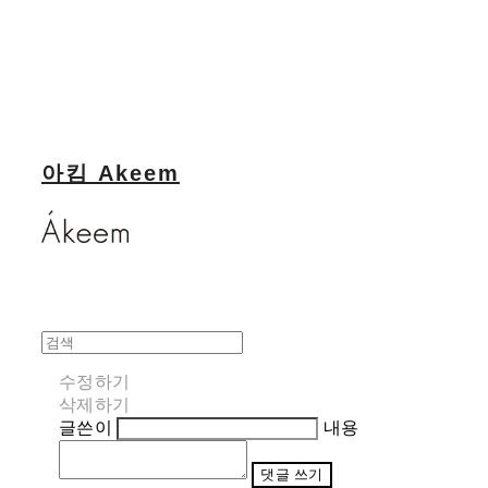
아킴 Akeem
수정하기
삭제하기
글쓴이
내용
댓글 쓰기