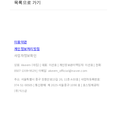
목록으로 가기
이용약관
개인정보처리방침
사업자정보확인
상호: Akeem (아킴) | 대표: 이선호 | 개인정보관리책임자: 이선호 | 전화:
0507-1309-9529 | 이메일: akeem_official@naver.com
주소: 서울특별시 중구 장충단로13길 20, 11층 A03호 | 사업자등록번호:
374-51-00505
| 통신판매:
제 2025-서울중구-1090 호
| 호스팅제공자:
(주)식스샵