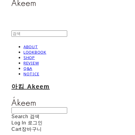
ABOUT
LOOKBOOK
SHOP
REVIEW
Q&A
NOTICE
아킴 Akeem
Search
검색
Log In
로그인
Cart
장바구니