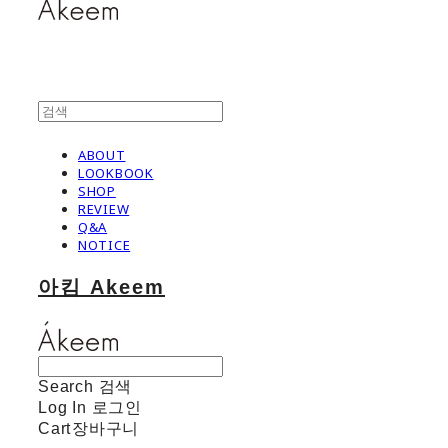
ABOUT
LOOKBOOK
SHOP
REVIEW
Q&A
NOTICE
아킴 Akeem
Search
검색
Log In
로그인
Cart
장바구니