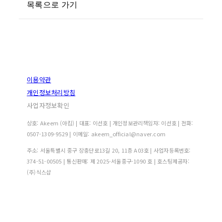
목록으로 가기
이용약관
개인정보처리방침
사업자정보확인
상호: Akeem (아킴) | 대표: 이선호 | 개인정보관리책임자: 이선호 | 전화:
0507-1309-9529 | 이메일: akeem_official@naver.com
주소: 서울특별시 중구 장충단로13길 20, 11층 A03호 | 사업자등록번호:
374-51-00505
| 통신판매:
제 2025-서울중구-1090 호
| 호스팅제공자:
(주)식스샵