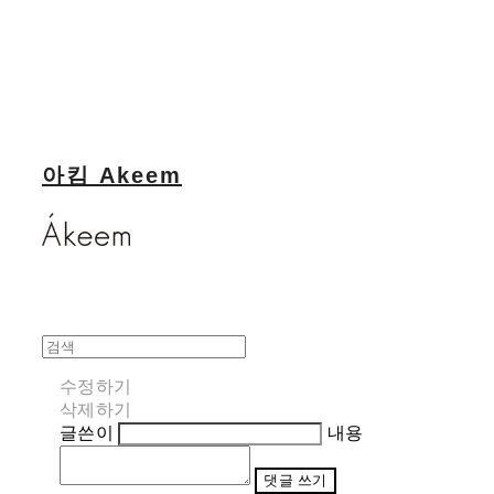
아킴 Akeem
수정하기
삭제하기
글쓴이
내용
댓글 쓰기