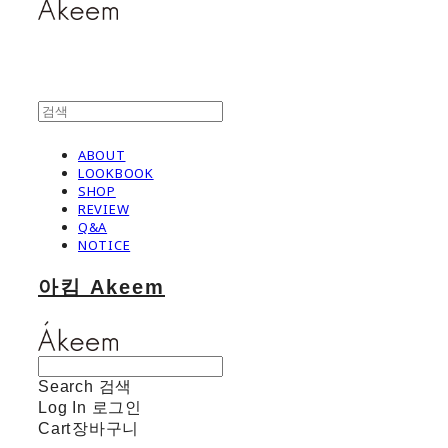
ABOUT
LOOKBOOK
SHOP
REVIEW
Q&A
NOTICE
아킴 Akeem
Search
검색
Log In
로그인
Cart
장바구니