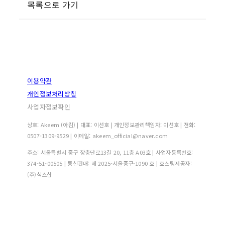
목록으로 가기
이용약관
개인정보처리방침
사업자정보확인
상호: Akeem (아킴) | 대표: 이선호 | 개인정보관리책임자: 이선호 | 전화:
0507-1309-9529 | 이메일: akeem_official@naver.com
주소: 서울특별시 중구 장충단로13길 20, 11층 A03호 | 사업자등록번호:
374-51-00505
| 통신판매:
제 2025-서울중구-1090 호
| 호스팅제공자:
(주)식스샵