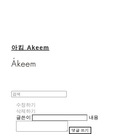
아킴 Akeem
수정하기
삭제하기
글쓴이
내용
댓글 쓰기