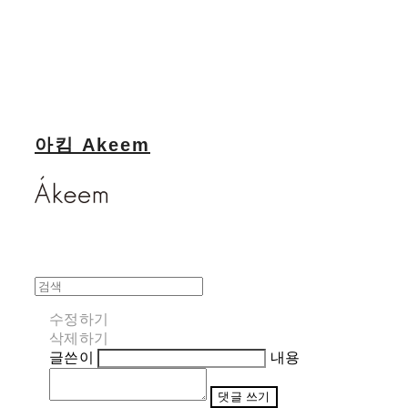
아킴 Akeem
수정하기
삭제하기
글쓴이
내용
댓글 쓰기