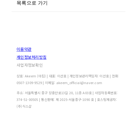
목록으로 가기
이용약관
개인정보처리방침
사업자정보확인
상호: Akeem (아킴) | 대표: 이선호 | 개인정보관리책임자: 이선호 | 전화:
0507-1309-9529 | 이메일: akeem_official@naver.com
주소: 서울특별시 중구 장충단로13길 20, 11층 A03호 | 사업자등록번호:
374-51-00505
| 통신판매:
제 2025-서울중구-1090 호
| 호스팅제공자:
(주)식스샵