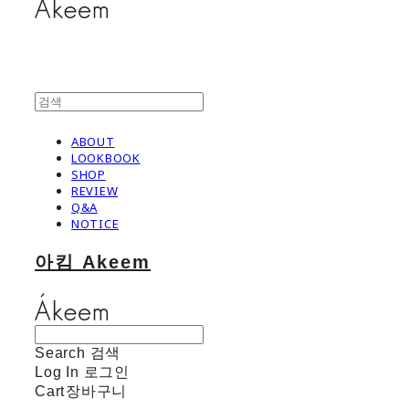
ABOUT
LOOKBOOK
SHOP
REVIEW
Q&A
NOTICE
아킴 Akeem
Search
검색
Log In
로그인
Cart
장바구니