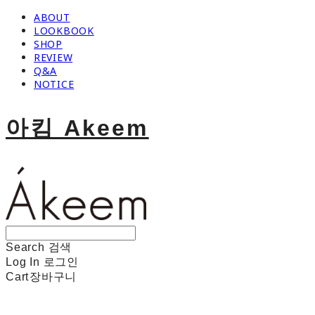
ABOUT
LOOKBOOK
SHOP
REVIEW
Q&A
NOTICE
아킴 Akeem
Search
검색
Log In
로그인
Cart
장바구니