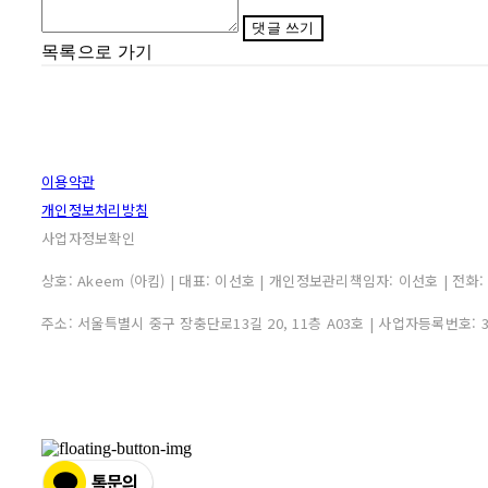
댓글 쓰기
목록으로 가기
이용약관
개인정보처리방침
사업자정보확인
상호: Akeem (아킴) | 대표: 이선호 | 개인정보관리책임자: 이선호 | 전화: 0507
주소: 서울특별시 중구 장충단로13길 20, 11층 A03호 | 사업자등록번호: