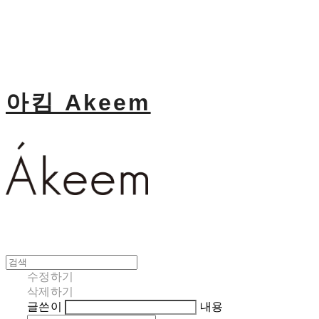
아킴 Akeem
수정하기
삭제하기
글쓴이
내용