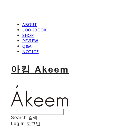
ABOUT
LOOKBOOK
SHOP
REVIEW
Q&A
NOTICE
아킴 Akeem
Search
검색
Log In
로그인