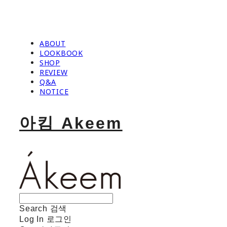
ABOUT
LOOKBOOK
SHOP
REVIEW
Q&A
NOTICE
아킴 Akeem
Search
검색
Log In
로그인