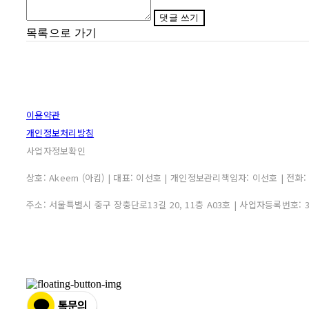
댓글 쓰기
목록으로 가기
이용약관
개인정보처리방침
사업자정보확인
상호: Akeem (아킴) | 대표: 이선호 | 개인정보관리책임자: 이선호 | 전화: 0507
주소: 서울특별시 중구 장충단로13길 20, 11층 A03호 | 사업자등록번호: