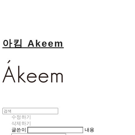
아킴 Akeem
수정하기
삭제하기
글쓴이
내용