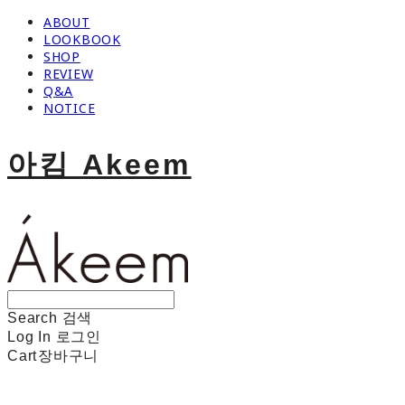
ABOUT
LOOKBOOK
SHOP
REVIEW
Q&A
NOTICE
아킴 Akeem
Search
검색
Log In
로그인
Cart
장바구니