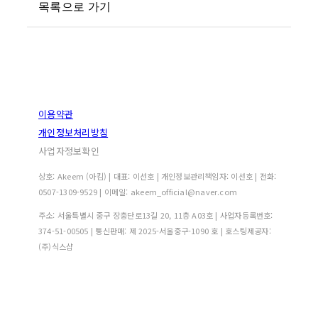
목록으로 가기
이용약관
개인정보처리방침
사업자정보확인
상호: Akeem (아킴) | 대표: 이선호 | 개인정보관리책임자: 이선호 | 전화:
0507-1309-9529 | 이메일: akeem_official@naver.com
주소: 서울특별시 중구 장충단로13길 20, 11층 A03호 | 사업자등록번호:
374-51-00505
| 통신판매:
제 2025-서울중구-1090 호
| 호스팅제공자:
(주)식스샵