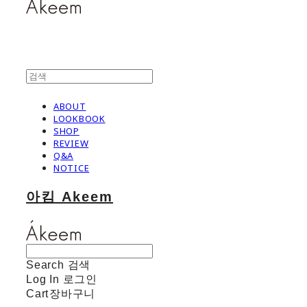
ABOUT
LOOKBOOK
SHOP
REVIEW
Q&A
NOTICE
아킴 Akeem
Search
검색
Log In
로그인
Cart
장바구니