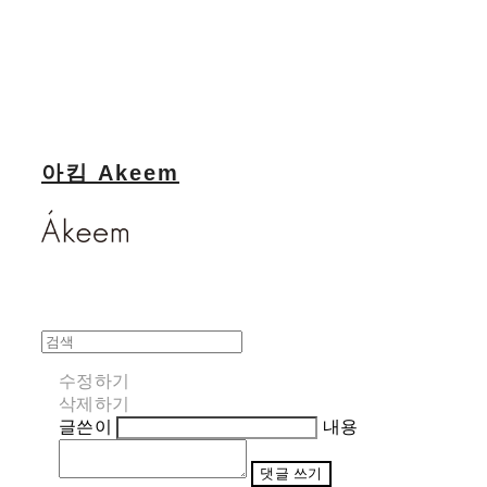
아킴 Akeem
수정하기
삭제하기
글쓴이
내용
댓글 쓰기