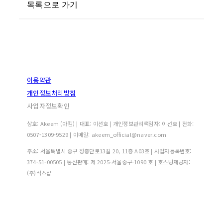
목록으로 가기
이용약관
개인정보처리방침
사업자정보확인
상호: Akeem (아킴) | 대표: 이선호 | 개인정보관리책임자: 이선호 | 전화:
0507-1309-9529 | 이메일: akeem_official@naver.com
주소: 서울특별시 중구 장충단로13길 20, 11층 A03호 | 사업자등록번호:
374-51-00505
| 통신판매:
제 2025-서울중구-1090 호
| 호스팅제공자:
(주)식스샵