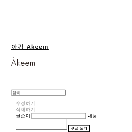
아킴 Akeem
수정하기
삭제하기
글쓴이
내용
댓글 쓰기