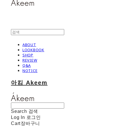
ABOUT
LOOKBOOK
SHOP
REVIEW
Q&A
NOTICE
아킴 Akeem
Search
검색
Log In
로그인
Cart
장바구니