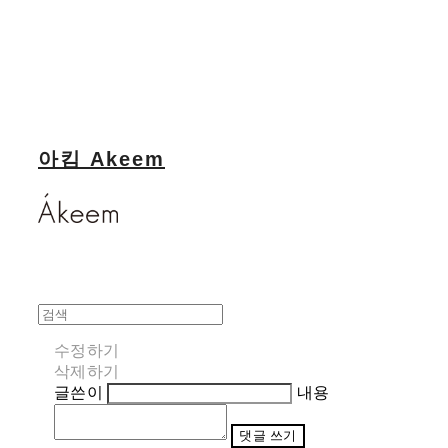
아킴 Akeem
수정하기
삭제하기
글쓴이
내용
댓글 쓰기