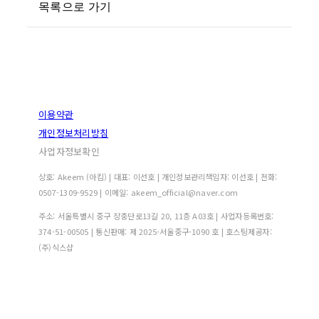
목록으로 가기
이용약관
개인정보처리방침
사업자정보확인
상호: Akeem (아킴) | 대표: 이선호 | 개인정보관리책임자: 이선호 | 전화:
0507-1309-9529 | 이메일: akeem_official@naver.com
주소: 서울특별시 중구 장충단로13길 20, 11층 A03호 | 사업자등록번호:
374-51-00505
| 통신판매:
제 2025-서울중구-1090 호
| 호스팅제공자:
(주)식스샵