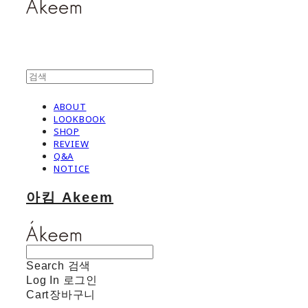
ABOUT
LOOKBOOK
SHOP
REVIEW
Q&A
NOTICE
아킴 Akeem
Search
검색
Log In
로그인
Cart
장바구니