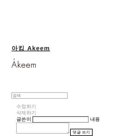
아킴 Akeem
수정하기
삭제하기
글쓴이
내용
댓글 쓰기