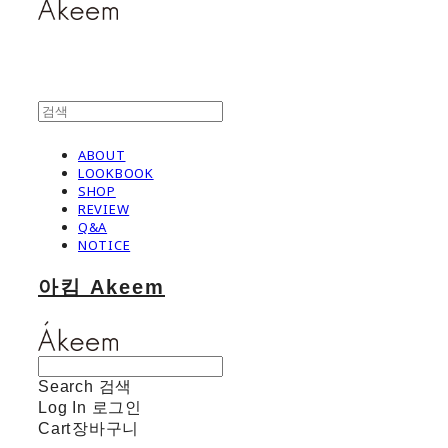
ABOUT
LOOKBOOK
SHOP
REVIEW
Q&A
NOTICE
아킴 Akeem
Search
검색
Log In
로그인
Cart
장바구니