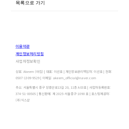
목록으로 가기
이용약관
개인정보처리방침
사업자정보확인
상호: Akeem (아킴) | 대표: 이선호 | 개인정보관리책임자: 이선호 | 전화:
0507-1309-9529 | 이메일: akeem_official@naver.com
주소: 서울특별시 중구 장충단로13길 20, 11층 A03호 | 사업자등록번호:
374-51-00505
| 통신판매:
제 2025-서울중구-1090 호
| 호스팅제공자:
(주)식스샵