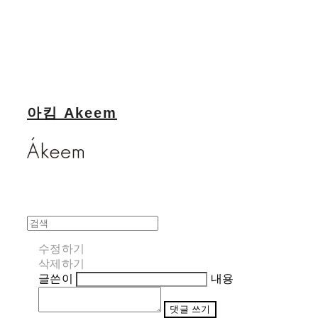
아킴 Akeem
수정하기
삭제하기
글쓴이
내용
댓글 쓰기