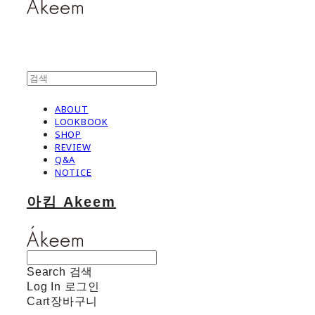
ABOUT
LOOKBOOK
SHOP
REVIEW
Q&A
NOTICE
아킴 Akeem
Search
검색
Log In
로그인
Cart
장바구니