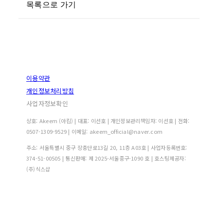
목록으로 가기
이용약관
개인정보처리방침
사업자정보확인
상호: Akeem (아킴) | 대표: 이선호 | 개인정보관리책임자: 이선호 | 전화:
0507-1309-9529 | 이메일: akeem_official@naver.com
주소: 서울특별시 중구 장충단로13길 20, 11층 A03호 | 사업자등록번호:
374-51-00505
| 통신판매:
제 2025-서울중구-1090 호
| 호스팅제공자:
(주)식스샵