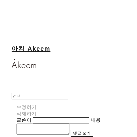
아킴 Akeem
수정하기
삭제하기
글쓴이
내용
댓글 쓰기