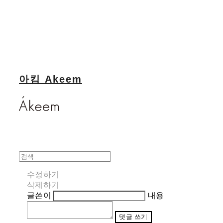
아킴 Akeem
수정하기
삭제하기
글쓴이
내용
댓글 쓰기