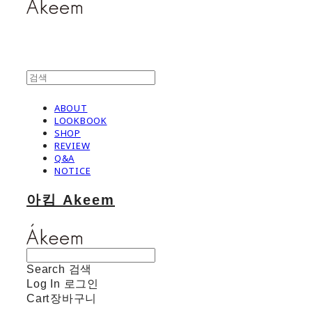
ABOUT
LOOKBOOK
SHOP
REVIEW
Q&A
NOTICE
아킴 Akeem
Search
검색
Log In
로그인
Cart
장바구니