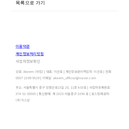
목록으로 가기
이용약관
개인정보처리방침
사업자정보확인
상호: Akeem (아킴) | 대표: 이선호 | 개인정보관리책임자: 이선호 | 전화:
0507-1309-9529 | 이메일: akeem_official@naver.com
주소: 서울특별시 중구 장충단로13길 20, 11층 A03호 | 사업자등록번호:
374-51-00505
| 통신판매:
제 2025-서울중구-1090 호
| 호스팅제공자:
(주)식스샵