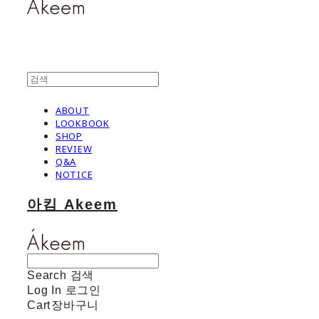
ABOUT
LOOKBOOK
SHOP
REVIEW
Q&A
NOTICE
아킴 Akeem
Search
검색
Log In
로그인
Cart
장바구니