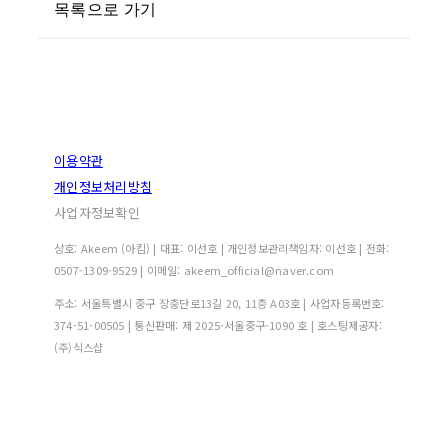
목록으로 가기
이용약관
개인정보처리방침
사업자정보확인
상호: Akeem (아킴) | 대표: 이선호 | 개인정보관리책임자: 이선호 | 전화:
0507-1309-9529 | 이메일: akeem_official@naver.com
주소: 서울특별시 중구 장충단로13길 20, 11층 A03호 | 사업자등록번호:
374-51-00505
| 통신판매:
제 2025-서울중구-1090 호
| 호스팅제공자:
(주)식스샵