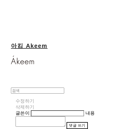
아킴 Akeem
수정하기
삭제하기
글쓴이
내용
댓글 쓰기