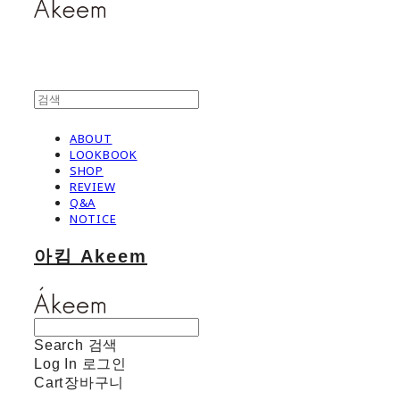
ABOUT
LOOKBOOK
SHOP
REVIEW
Q&A
NOTICE
아킴 Akeem
Search
검색
Log In
로그인
Cart
장바구니