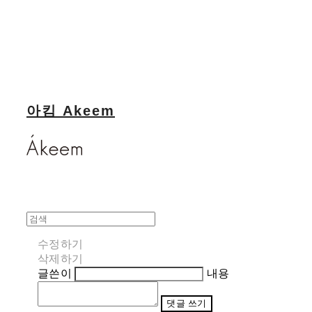
아킴 Akeem
수정하기
삭제하기
글쓴이
내용
댓글 쓰기