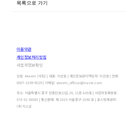
목록으로 가기
이용약관
개인정보처리방침
사업자정보확인
상호: Akeem (아킴) | 대표: 이선호 | 개인정보관리책임자: 이선호 | 전화:
0507-1309-9529 | 이메일: akeem_official@naver.com
주소: 서울특별시 중구 장충단로13길 20, 11층 A03호 | 사업자등록번호:
374-51-00505
| 통신판매:
제 2025-서울중구-1090 호
| 호스팅제공자:
(주)식스샵