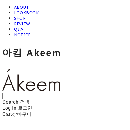
ABOUT
LOOKBOOK
SHOP
REVIEW
Q&A
NOTICE
아킴 Akeem
Search
검색
Log In
로그인
Cart
장바구니