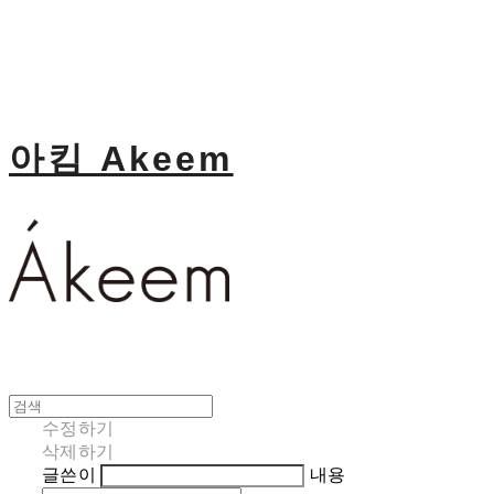
아킴 Akeem
수정하기
삭제하기
글쓴이
내용