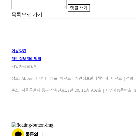
댓글 쓰기
목록으로 가기
이용약관
개인정보처리방침
사업자정보확인
상호: Akeem (아킴) | 대표: 이선호 | 개인정보관리책임자: 이선호 | 전화: 0507
주소: 서울특별시 중구 장충단로13길 20, 11층 A03호 | 사업자등록번호: