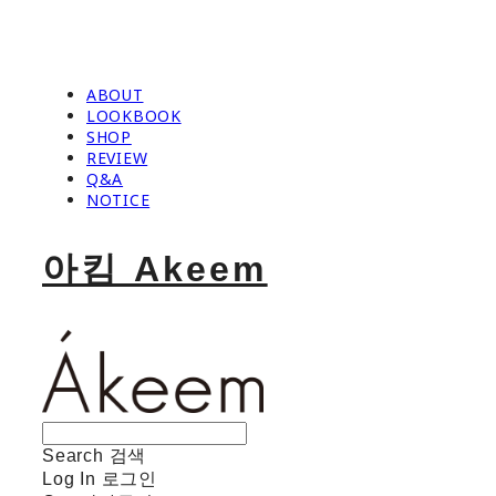
ABOUT
LOOKBOOK
SHOP
REVIEW
Q&A
NOTICE
아킴 Akeem
Search
검색
Log In
로그인