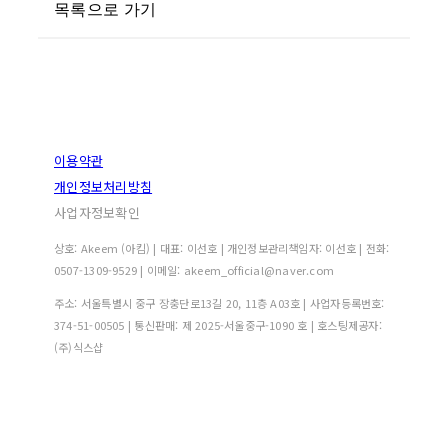
목록으로 가기
이용약관
개인정보처리방침
사업자정보확인
상호: Akeem (아킴) | 대표: 이선호 | 개인정보관리책임자: 이선호 | 전화:
0507-1309-9529 | 이메일: akeem_official@naver.com
주소: 서울특별시 중구 장충단로13길 20, 11층 A03호 | 사업자등록번호:
374-51-00505
| 통신판매:
제 2025-서울중구-1090 호
| 호스팅제공자:
(주)식스샵