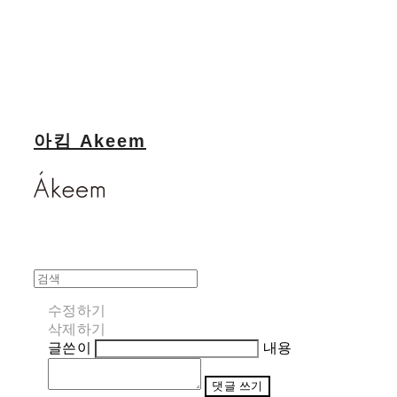
아킴 Akeem
수정하기
삭제하기
글쓴이
내용
댓글 쓰기