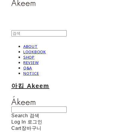
ABOUT
LOOKBOOK
SHOP
REVIEW
Q&A
NOTICE
아킴 Akeem
Search
검색
Log In
로그인
Cart
장바구니