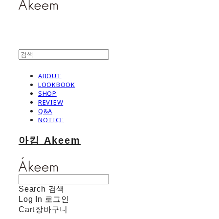
ABOUT
LOOKBOOK
SHOP
REVIEW
Q&A
NOTICE
아킴 Akeem
Search
검색
Log In
로그인
Cart
장바구니