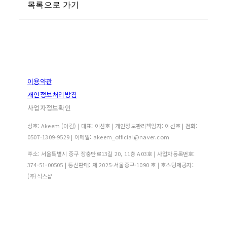
목록으로 가기
이용약관
개인정보처리방침
사업자정보확인
상호: Akeem (아킴) | 대표: 이선호 | 개인정보관리책임자: 이선호 | 전화:
0507-1309-9529 | 이메일: akeem_official@naver.com
주소: 서울특별시 중구 장충단로13길 20, 11층 A03호 | 사업자등록번호:
374-51-00505
| 통신판매:
제 2025-서울중구-1090 호
| 호스팅제공자:
(주)식스샵