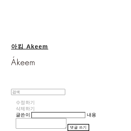
아킴 Akeem
수정하기
삭제하기
글쓴이
내용
댓글 쓰기