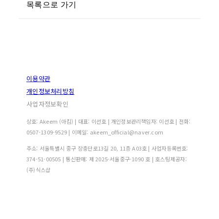
목록으로 가기
이용약관
개인정보처리방침
사업자정보확인
상호: Akeem (아킴) | 대표: 이선호 | 개인정보관리책임자: 이선호 | 전화:
0507-1309-9529 | 이메일: akeem_official@naver.com
주소: 서울특별시 중구 장충단로13길 20, 11층 A03호 | 사업자등록번호:
374-51-00505
| 통신판매:
제 2025-서울중구-1090 호
| 호스팅제공자:
(주)식스샵