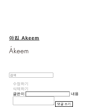
아킴 Akeem
수정하기
삭제하기
글쓴이
내용
댓글 쓰기