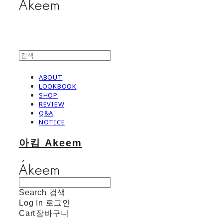
ABOUT
LOOKBOOK
SHOP
REVIEW
Q&A
NOTICE
아킴 Akeem
Search
검색
Log In
로그인
Cart
장바구니