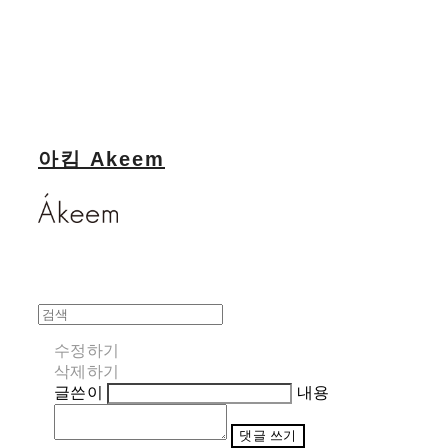
아킴 Akeem
수정하기
삭제하기
글쓴이
내용
댓글 쓰기