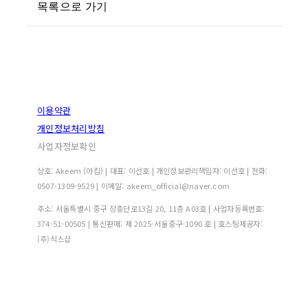
목록으로 가기
이용약관
개인정보처리방침
사업자정보확인
상호: Akeem (아킴) | 대표: 이선호 | 개인정보관리책임자: 이선호 | 전화:
0507-1309-9529 | 이메일: akeem_official@naver.com
주소: 서울특별시 중구 장충단로13길 20, 11층 A03호 | 사업자등록번호:
374-51-00505
| 통신판매:
제 2025-서울중구-1090 호
| 호스팅제공자:
(주)식스샵