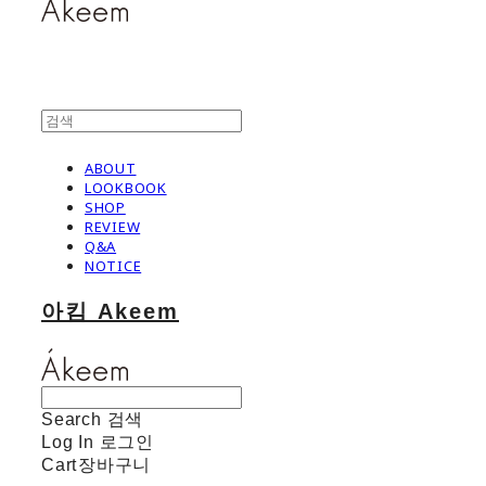
ABOUT
LOOKBOOK
SHOP
REVIEW
Q&A
NOTICE
아킴 Akeem
Search
검색
Log In
로그인
Cart
장바구니