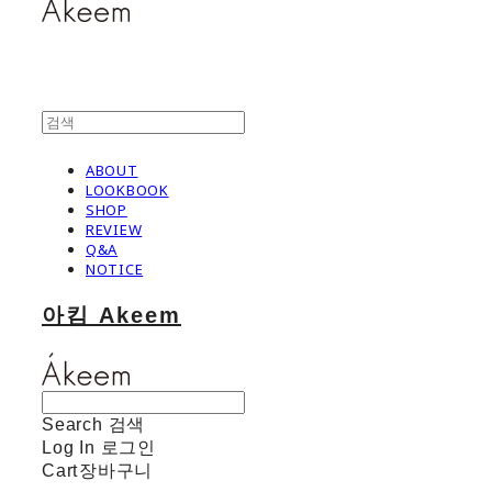
ABOUT
LOOKBOOK
SHOP
REVIEW
Q&A
NOTICE
아킴 Akeem
Search
검색
Log In
로그인
Cart
장바구니