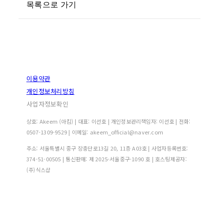
목록으로 가기
이용약관
개인정보처리방침
사업자정보확인
상호: Akeem (아킴) | 대표: 이선호 | 개인정보관리책임자: 이선호 | 전화:
0507-1309-9529 | 이메일: akeem_official@naver.com
주소: 서울특별시 중구 장충단로13길 20, 11층 A03호 | 사업자등록번호:
374-51-00505
| 통신판매:
제 2025-서울중구-1090 호
| 호스팅제공자:
(주)식스샵