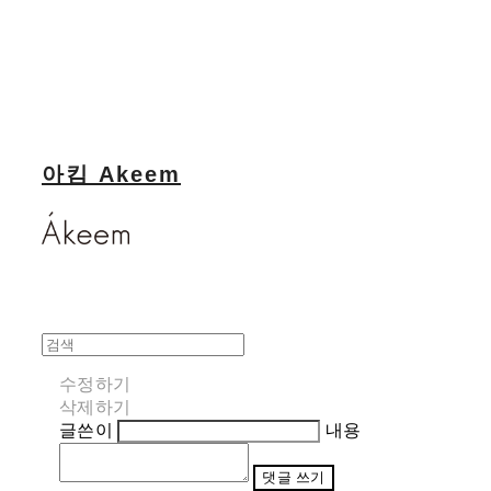
아킴 Akeem
수정하기
삭제하기
글쓴이
내용
댓글 쓰기