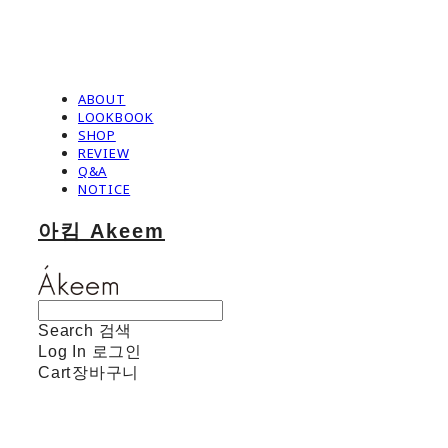
ABOUT
LOOKBOOK
SHOP
REVIEW
Q&A
NOTICE
아킴 Akeem
Search
검색
Log In
로그인
Cart
장바구니