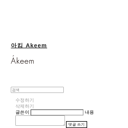
아킴 Akeem
수정하기
삭제하기
글쓴이
내용
댓글 쓰기