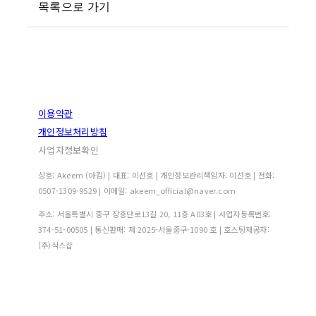
목록으로 가기
이용약관
개인정보처리방침
사업자정보확인
상호: Akeem (아킴) | 대표: 이선호 | 개인정보관리책임자: 이선호 | 전화:
0507-1309-9529 | 이메일: akeem_official@naver.com
주소: 서울특별시 중구 장충단로13길 20, 11층 A03호 | 사업자등록번호:
374-51-00505
| 통신판매:
제 2025-서울중구-1090 호
| 호스팅제공자:
(주)식스샵