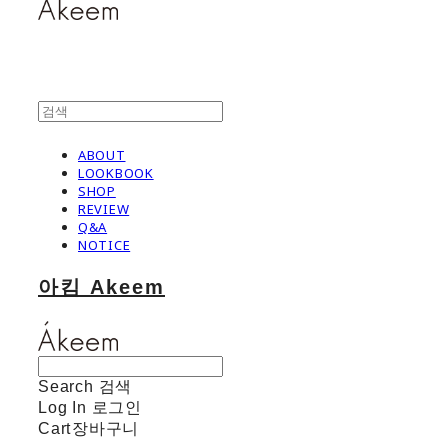
ABOUT
LOOKBOOK
SHOP
REVIEW
Q&A
NOTICE
아킴 Akeem
Search
검색
Log In
로그인
Cart
장바구니