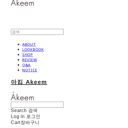
ABOUT
LOOKBOOK
SHOP
REVIEW
Q&A
NOTICE
아킴 Akeem
Search
검색
Log In
로그인
Cart
장바구니