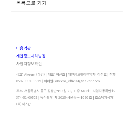
목록으로 가기
이용약관
개인정보처리방침
사업자정보확인
상호: Akeem (아킴) | 대표: 이선호 | 개인정보관리책임자: 이선호 | 전화:
0507-1309-9529 | 이메일: akeem_official@naver.com
주소: 서울특별시 중구 장충단로13길 20, 11층 A03호 | 사업자등록번호:
374-51-00505
| 통신판매:
제 2025-서울중구-1090 호
| 호스팅제공자:
(주)식스샵