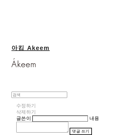
아킴 Akeem
수정하기
삭제하기
글쓴이
내용
댓글 쓰기