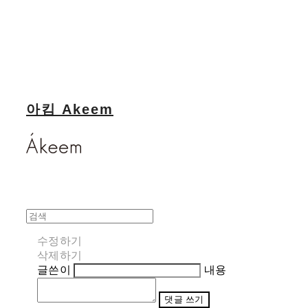
아킴 Akeem
수정하기
삭제하기
글쓴이
내용
댓글 쓰기