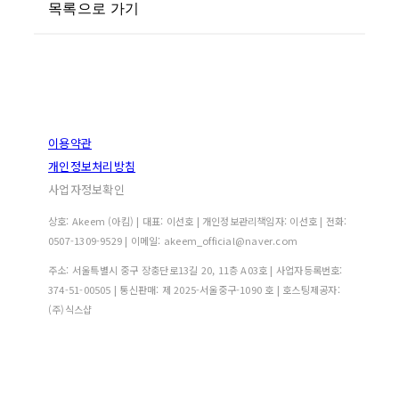
목록으로 가기
이용약관
개인정보처리방침
사업자정보확인
상호: Akeem (아킴) | 대표: 이선호 | 개인정보관리책임자: 이선호 | 전화:
0507-1309-9529 | 이메일: akeem_official@naver.com
주소: 서울특별시 중구 장충단로13길 20, 11층 A03호 | 사업자등록번호:
374-51-00505
| 통신판매:
제 2025-서울중구-1090 호
| 호스팅제공자:
(주)식스샵