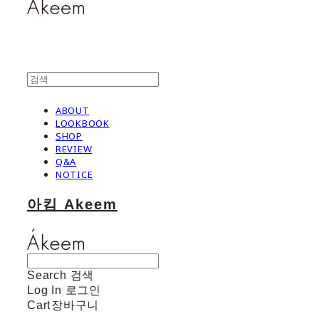
ABOUT
LOOKBOOK
SHOP
REVIEW
Q&A
NOTICE
아킴 Akeem
Search
검색
Log In
로그인
Cart
장바구니