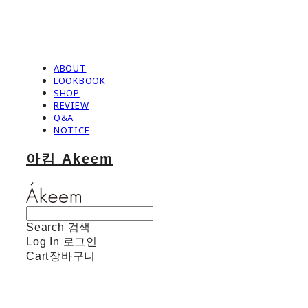
ABOUT
LOOKBOOK
SHOP
REVIEW
Q&A
NOTICE
아킴 Akeem
Search
검색
Log In
로그인
Cart
장바구니